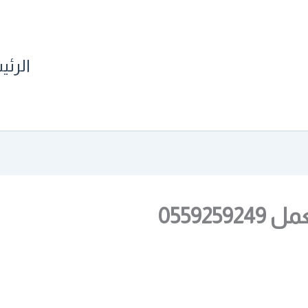
الرئي
05592